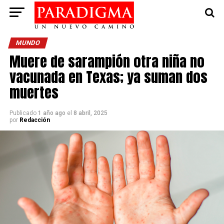
MUNDO
Muere de sarampión otra niña no
vacunada en Texas; ya suman dos
muertes
Publicado
1 año ago
el
8 abril, 2025
por
Redacción