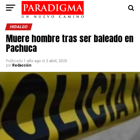
HIDALGO
Muere hombre tras ser baleado en
Pachuca
Publicado
1 año ago
el
2 abril, 2025
por
Redacción