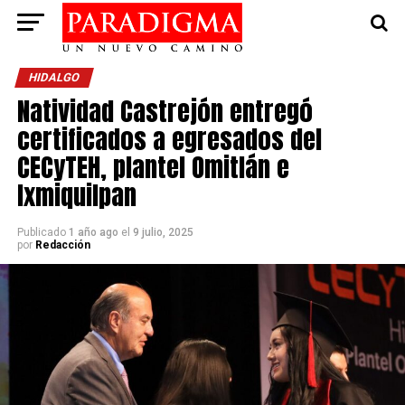
HIDALGO
Natividad Castrejón entregó
certificados a egresados del
CECyTEH, plantel Omitlán e
Ixmiquilpan
Publicado
1 año ago
el
9 julio, 2025
por
Redacción