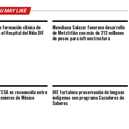
U MAY LIKE
 formación clínica de
Menchaca Salazar favorece desarrollo
el Hospital del Niño DIF
de Metztitlán con más de 212 millones
de pesos para infraestructura
TESA es reconocida entre
IHE fortalece preservación de lenguas
genieras de México
indígenas con programa Cazadores de
Saberes