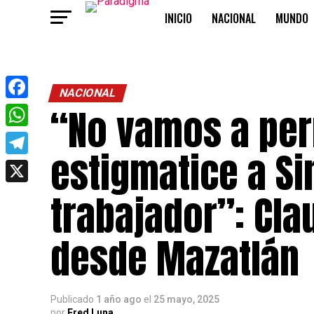
INICIO
NACIONAL
MUNDO
OPINIÓN
NACIONAL
“No vamos a per
Facebook
WhatsApp
estigmatice a Si
Telegram
X
trabajador”: Cl
desde Mazatlán
Publicado
1 año ago
el
25 mayo, 2025
por
Fred Luna