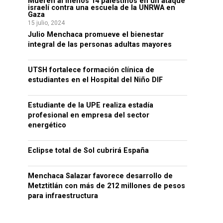
Mueren al menos 14 palestinos en un ataque
israelí contra una escuela de la UNRWA en
Gaza
15 julio, 2024
Julio Menchaca promueve el bienestar
integral de las personas adultas mayores
UTSH fortalece formación clínica de
estudiantes en el Hospital del Niño DIF
Estudiante de la UPE realiza estadía
profesional en empresa del sector
energético
Eclipse total de Sol cubrirá España
Menchaca Salazar favorece desarrollo de
Metztitlán con más de 212 millones de pesos
para infraestructura