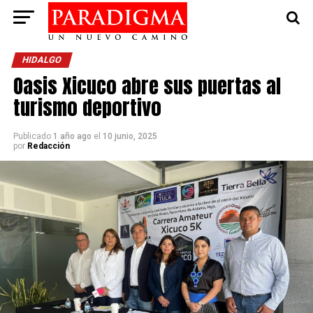
HIDALGO
Oasis Xicuco abre sus puertas al
turismo deportivo
Publicado
1 año ago
el
10 junio, 2025
por
Redacción