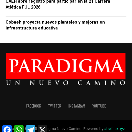
UAEH abre registro para participar en la 21 Carrera
Atlética FUL 2026
Cobaeh proyecta nuevos planteles y mejoras en
infraestructura educativa
FACEBOOK
TWITTER
INSTAGRAM
YOUTUBE
Facebook
WhatsApp
Telegram
X
Copyright © 2025 Paradigma Nuevo Camino. Powered by
abelinux.xyz