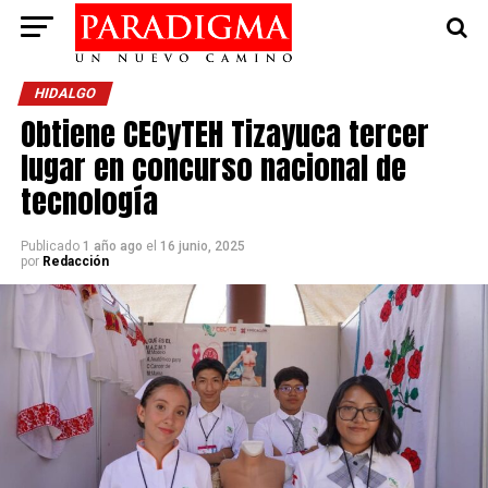
HIDALGO
Obtiene CECyTEH Tizayuca tercer
lugar en concurso nacional de
tecnología
Publicado
1 año ago
el
16 junio, 2025
por
Redacción