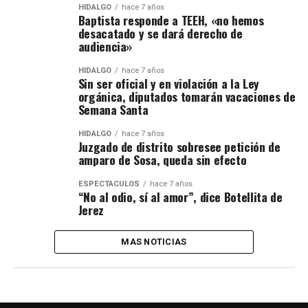
HIDALGO
hace 7 años
Baptista responde a TEEH, «no hemos
desacatado y se dará derecho de
audiencia»
HIDALGO
hace 7 años
Sin ser oficial y en violación a la Ley
orgánica, diputados tomarán vacaciones de
Semana Santa
HIDALGO
hace 7 años
Juzgado de distrito sobresee petición de
amparo de Sosa, queda sin efecto
ESPECTÁCULOS
hace 7 años
“No al odio, sí al amor”, dice Botellita de
Jerez
MAS NOTICIAS