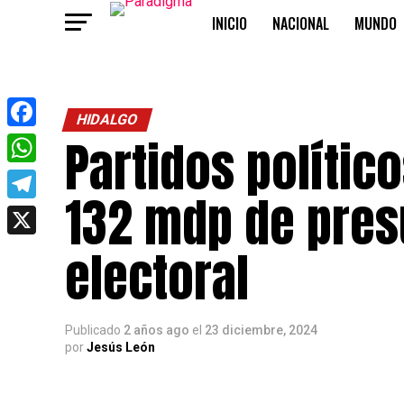
INICIO
NACIONAL
MUNDO
OPINIÓN
HIDALGO
Partidos polític
Facebook
WhatsApp
132 mdp de pres
Telegram
X
electoral
Publicado
2 años ago
el
23 diciembre, 2024
por
Jesús León