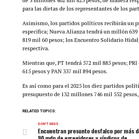
de 3 millones 402 mil 825 pesos, de manera res
para las dietas de los representantes de los par
Asimismo, los partidos políticos recibirán un p
especifica; Nueva Alianza tendrá un millón 639
819 mil 60 pesos; los Encuentro Solidario Hida
respectiva.
Mientras que, PT tendrá 572 mil 885 pesos; PRI
615 pesos y PAN 337 mil 894 pesos.
Es así como para el 2025 los diez partidos políti
presupuesto de 132 millones 746 mil 552 pesos, 
RELATED TOPICS:
DON'T MISS
Encuentran presunto desfalco por más d
90 mdp de exregidores y síndicos de