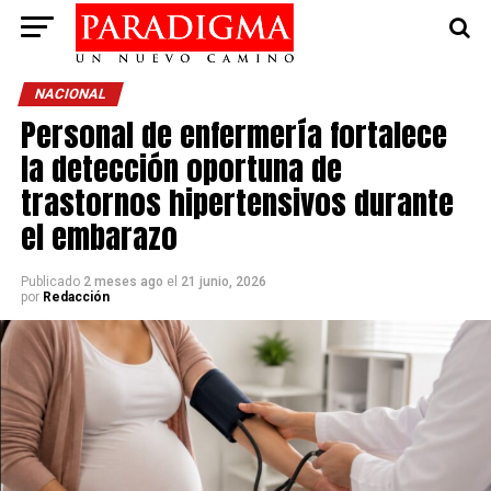
NACIONAL
Personal de enfermería fortalece
la detección oportuna de
trastornos hipertensivos durante
el embarazo
Publicado
2 meses ago
el
21 junio, 2026
por
Redacción