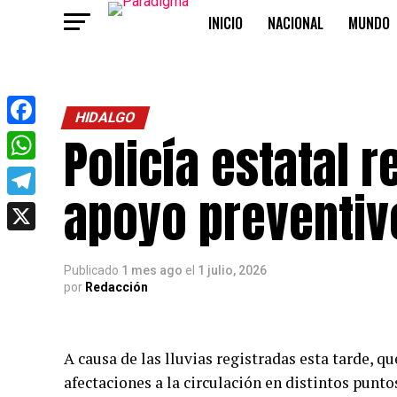
INICIO
NACIONAL
MUNDO
OPINIÓN
HIDALGO
Policía estatal 
Facebook
WhatsApp
apoyo preventivo
Telegram
X
Publicado
1 mes ago
el
1 julio, 2026
por
Redacción
A causa de las lluvias registradas esta tarde,
afectaciones a la circulación en distintos punt