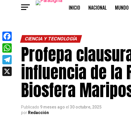
INICIO
NACIONAL
MUNDO
OPINIÓN
CIENCIA Y TECNOLOGÍA
Profepa clausur
Facebook
WhatsApp
influencia de la
Telegram
X
Biosfera Maripo
Publicado
9 meses ago
el
30 octubre, 2025
por
Redacción