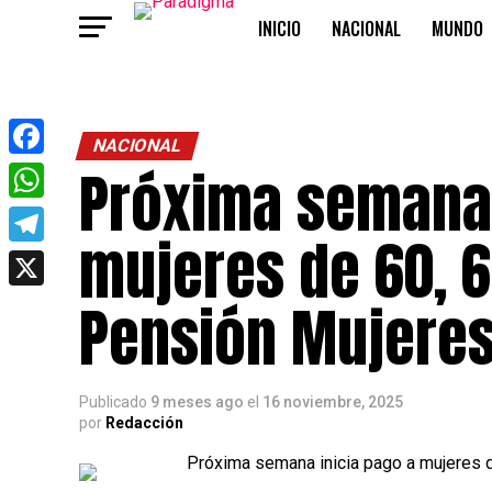
INICIO
NACIONAL
MUNDO
OPINIÓN
NACIONAL
Próxima semana 
Facebook
WhatsApp
mujeres de 60, 6
Telegram
X
Pensión Mujeres
Publicado
9 meses ago
el
16 noviembre, 2025
por
Redacción