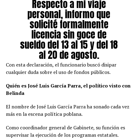
Respecto a mi viaje
personal, informo que
solicité formalmente
licencia sin goce de
sueldo del 13 al 15 y del 18
al 20 de agosto.
Con esta declaración, el funcionario buscó disipar
Mis viajes y eventos
cualquier duda sobre el uso de fondos públicos.
personales se realizan
Quién es José Luis García Parra, el político visto con
siempre fuera del horario
Belinda
laboral y con recursos
El nombre de José Luis García Parra ha sonado cada vez
propios.
más en la escena política poblana.
Como coordinador general de Gabinete, su función es
Mi compromiso laboral se
supervisar la ejecución de los programas estatales.