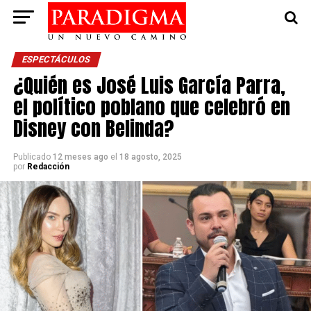
ESPECTÁCULOS
¿Quién es José Luis García Parra,
el político poblano que celebró en
Disney con Belinda?
Publicado
12 meses ago
el
18 agosto, 2025
por
Redacción