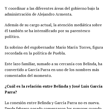
mantiene intacto y…
Y coordinar a las diferentes áreas del gobierno bajo la
pic.twitter.com/LRR5jF8N2
administración de Alejandro Armenta.
1
— José Luis García Parra
Además de su cargo actual, la atención mediática sobre
(@JLG_PARRA)
August 15,
él también se ha intensificado por su parentesco
2025
político.
Es sobrino del exgobernador Mario Marín Torres, figura
recordada en la política de Puebla.
Este lazo familiar, sumado a su cercanía con Belinda, ha
convertido a García Parra en uno de los nombres más
comentados del momento.
¿Cuál es la relación entre Belinda y José Luis García
Parra?
La conexión entre Belinda y García Parra no es nueva.
Desde febrero pasado comenzaron los rumores cuando