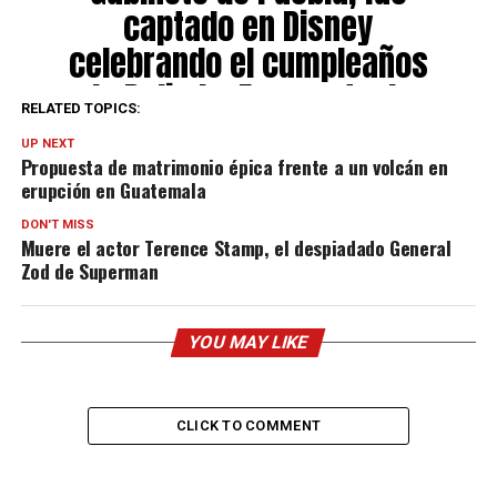
captado en Disney
celebrando el cumpleaños
de Belinda. En agosto de
RELATED TOPICS:
2025:
UP NEXT
pic.twitter.com/n6utR5eT
Propuesta de matrimonio épica frente a un volcán en
erupción en Guatemala
MH
— Momentos Surreales
DON'T MISS
de la Política Mexicana
Muere el actor Terence Stamp, el despiadado General
Zod de Superman
(@momentos_polmex)
August 16, 2025
YOU MAY LIKE
CLICK TO COMMENT