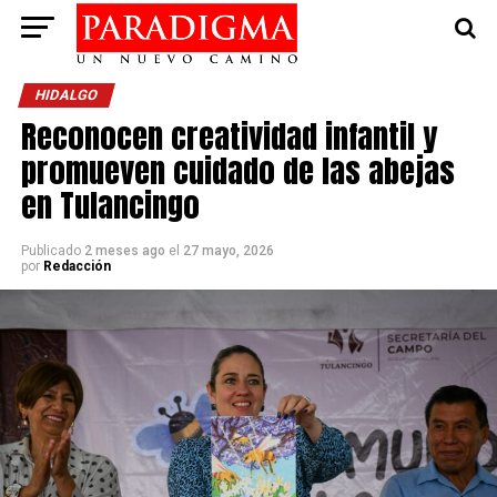
HIDALGO
Reconocen creatividad infantil y
promueven cuidado de las abejas
en Tulancingo
Publicado
2 meses ago
el
27 mayo, 2026
por
Redacción