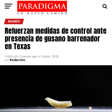
MUNDO
Refuerzan medidas de control ante
presencia de gusano barrenador
en Texas
Publicado
2 meses ago
el
5 junio, 2026
por
Redacción