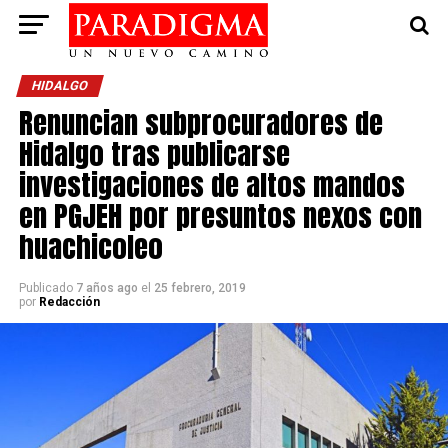
HIDALGO
Renuncian subprocuradores de
Hidalgo tras publicarse
investigaciones de altos mandos
en PGJEH por presuntos nexos con
huachicoleo
Publicado
7 años ago
el
25 febrero, 2019
por
Redacción