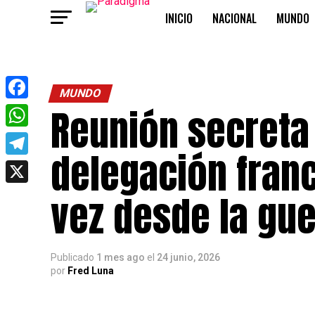
INICIO
NACIONAL
MUNDO
OPINIÓN
MUNDO
Reunión secreta
Facebook
WhatsApp
delegación fran
Telegram
X
vez desde la gue
Publicado
1 mes ago
el
24 junio, 2026
por
Fred Luna