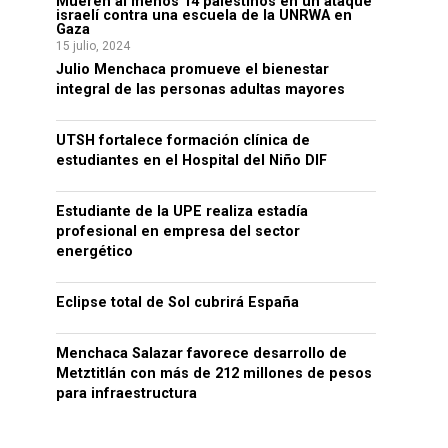
Mueren al menos 14 palestinos en un ataque
israelí contra una escuela de la UNRWA en
Gaza
15 julio, 2024
Julio Menchaca promueve el bienestar
integral de las personas adultas mayores
UTSH fortalece formación clínica de
estudiantes en el Hospital del Niño DIF
Estudiante de la UPE realiza estadía
profesional en empresa del sector
energético
Eclipse total de Sol cubrirá España
Menchaca Salazar favorece desarrollo de
Metztitlán con más de 212 millones de pesos
para infraestructura