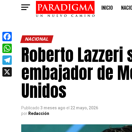
INICIO
NACI
OPINIÓN
NACIONAL
Roberto Lazzeri 
Facebook
WhatsApp
embajador de Mé
Telegram
X
Unidos
Publicado
3 meses ago
el
22 mayo, 2026
por
Redacción