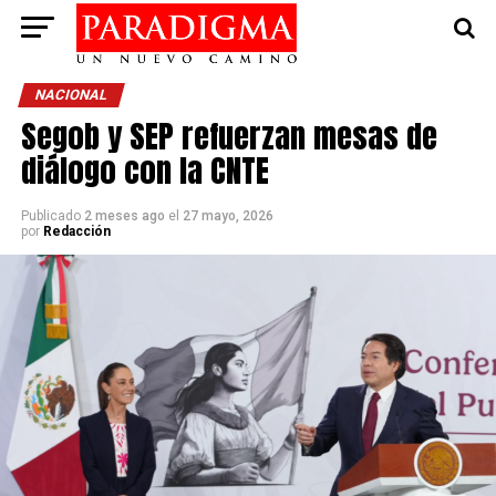
NACIONAL
Segob y SEP refuerzan mesas de
diálogo con la CNTE
Publicado
2 meses ago
el
27 mayo, 2026
por
Redacción