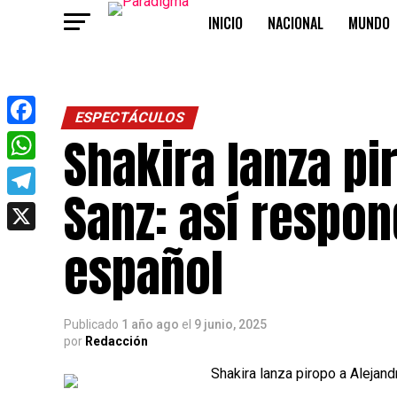
INICIO
NACIONAL
MUNDO
OPINIÓN
ESPECTÁCULOS
Shakira lanza pi
Facebook
WhatsApp
Sanz: así respon
Telegram
X
español
Publicado
1 año ago
el
9 junio, 2025
por
Redacción