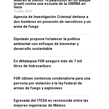
Mueren al menos 14 palestinos en un ataque
israelí contra una escuela de la UNRWA en
Gaza
15 julio, 2024
Agencia de Investigación Criminal detiene a
dos hombres en posesión de narcóticos y un
arma de fuego
Diputado propone fortalecer la política
ambiental con enfoque de bienestar y
desarrollo sustentable
En Atitalaquia FGR aseguró más de 7 mil
litros de hidrocarburo
FGR obtuvo sentencia condenatoria para una
persona por violación a la ley federal de
armas de fuego y explosivos
Egresada del ITESA es reconocida entre las
mejores ingenieras de México