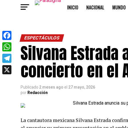
INICIO
NACIONAL
MUNDO
OPINIÓN
ESPECTÁCULOS
Silvana Estrada 
Facebook
WhatsApp
concierto en el 
Telegram
X
Publicado
2 meses ago
el
27 mayo, 2026
por
Redacción
La cantautora mexicana Silvana Estrada confirm
al anunciar su primera presentación en el emb