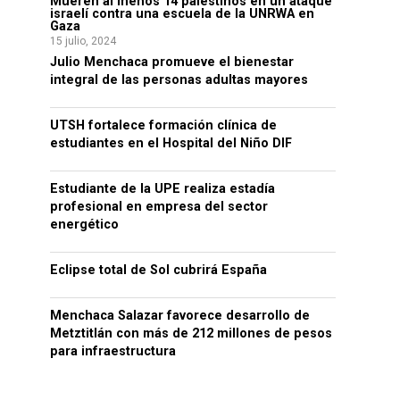
Mueren al menos 14 palestinos en un ataque
israelí contra una escuela de la UNRWA en
Gaza
15 julio, 2024
Julio Menchaca promueve el bienestar
integral de las personas adultas mayores
UTSH fortalece formación clínica de
estudiantes en el Hospital del Niño DIF
Estudiante de la UPE realiza estadía
profesional en empresa del sector
energético
Eclipse total de Sol cubrirá España
Menchaca Salazar favorece desarrollo de
Metztitlán con más de 212 millones de pesos
para infraestructura