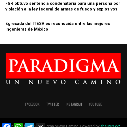
FGR obtuvo sentencia condenatoria para una persona por
violación a la ley federal de armas de fuego y explosivos
Egresada del ITESA es reconocida entre las mejores
ingenieras de México
FACEBOOK
TWITTER
INSTAGRAM
YOUTUBE
Facebook
WhatsApp
Telegram
X
Copyright © 2025 Paradigma Nuevo Camino. Powered by
abelinux.xyz