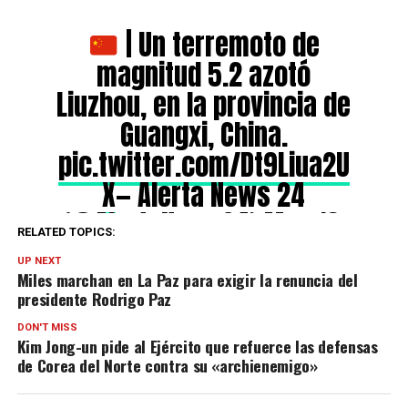
| Un terremoto de
magnitud 5.2 azotó
Liuzhou, en la provincia de
Guangxi, China.
pic.twitter.com/Dt9Liua2U
X
— Alerta News 24
(@AlertaNews24)
May 18,
RELATED TOPICS:
2026
UP NEXT
Miles marchan en La Paz para exigir la renuncia del
presidente Rodrigo Paz
DON'T MISS
Kim Jong-un pide al Ejército que refuerce las defensas
de Corea del Norte contra su «archienemigo»