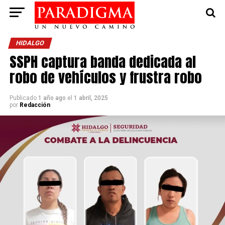
HIDALGO
SSPH captura banda dedicada al
robo de vehículos y frustra robo
Publicado
1 año ago
el
1 abril, 2025
por
Redacción