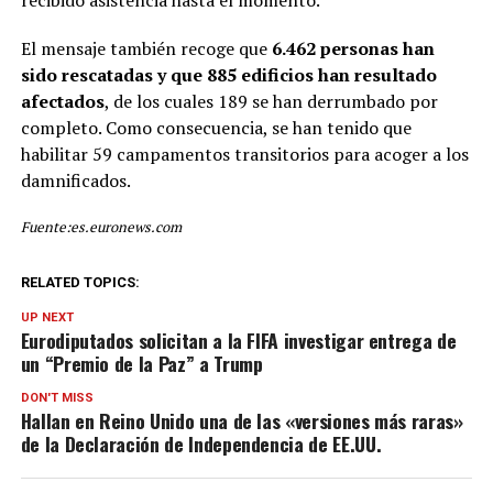
oficiales.
El mensaje también recoge que
6.462 personas han
sido rescatadas y que 885 edificios han resultado
Teléfonos de emergencia:
afectados
, de los cuales 189 se han derrumbado por
pic.twitter.com/T5ksZ9gR
completo. Como consecuencia, se han tenido que
am
— Ministerio de
habilitar 59 campamentos transitorios para acoger a los
damnificados.
Asuntos Exteriores, UE y
Cooperación (@MAECgob)
Fuente:es.euronews.com
June 28, 2026
RELATED TOPICS:
UP NEXT
Eurodiputados solicitan a la FIFA investigar entrega de
un “Premio de la Paz” a Trump
DON'T MISS
Hallan en Reino Unido una de las «versiones más raras»
de la Declaración de Independencia de EE.UU.