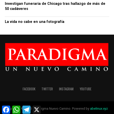
Investigan funeraria de Chicago tras hallazgo de más de
50 cadáveres
La vida no cabe en una fotografía
FACEBOOK
TWITTER
INSTAGRAM
YOUTUBE
Facebook
WhatsApp
Telegram
X
Copyright © 2025 Paradigma Nuevo Camino. Powered by
abelinux.xyz