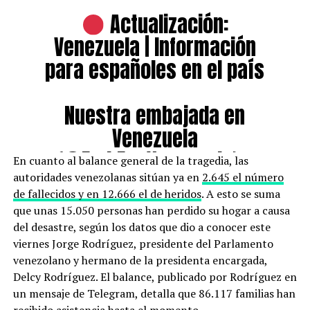
Actualización:
Venezuela | Información
para españoles en el país
Nuestra embajada en
Venezuela
(
@EmbEspVenezuela
) y
En cuanto al balance general de la tragedia, las
nuestro consulado en
autoridades venezolanas sitúan ya en
2.645 el número
de fallecidos y en 12.666 el de heridos
. A esto se suma
Caracas
que unas 15.050 personas han perdido su hogar a causa
(
@ConsEspCaracas
) están
del desastre, según los datos que dio a conocer este
viernes Jorge Rodríguez, presidente del Parlamento
operativos y actualizando
venezolano y hermano de la presidenta encargada,
información a través de
Delcy Rodríguez. El balance, publicado por Rodríguez en
sus canales y redes
un mensaje de Telegram, detalla que 86.117 familias han
recibido asistencia hasta el momento.