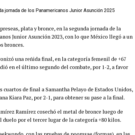
eseas, plata y bronce, en la segunda jornada de la
anos Junior Asunción 2023, con lo que México llegó a un
os bronces.
izó una reñida final, en la categoría femenil de +67
idió en el último segundo del combate, por 1-2, a favor
os cuartos de final a Samantha Pelayo de Estados Unidos,
a Kiara Paz, por 2-1, para obtener su pase a la final.
amírez Ramírez cosechó el metal de bronce luego de
 duelo por el tercer lugar de la categoría +80 kilos.
aekwondo, con las pruebas de poomsae (formas), en las