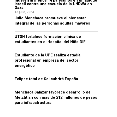
Mueren al menos 14 palestinos en un ataque
israelí contra una escuela de la UNRWA en
Gaza
15 julio, 2024
Julio Menchaca promueve el bienestar
integral de las personas adultas mayores
UTSH fortalece formación clínica de
estudiantes en el Hospital del Niño DIF
Estudiante de la UPE realiza estadía
profesional en empresa del sector
energético
Eclipse total de Sol cubrirá España
Menchaca Salazar favorece desarrollo de
Metztitlán con más de 212 millones de pesos
para infraestructura