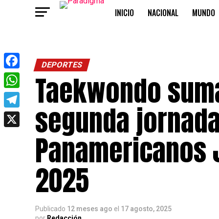
INICIO
NACIONAL
MUNDO
OPINIÓN
DEPORTES
Taekwondo suma 
Facebook
WhatsApp
segunda jornada
Telegram
X
Panamericanos 
2025
Publicado
12 meses ago
el
17 agosto, 2025
por
Redacción