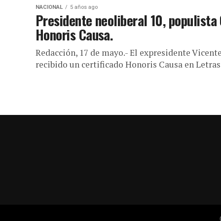
NACIONAL
5 años ago
Presidente neoliberal 10, populista
Honoris Causa.
Redacción, 17 de mayo.- El expresidente Vicent
recibido un certificado Honoris Causa en Letras