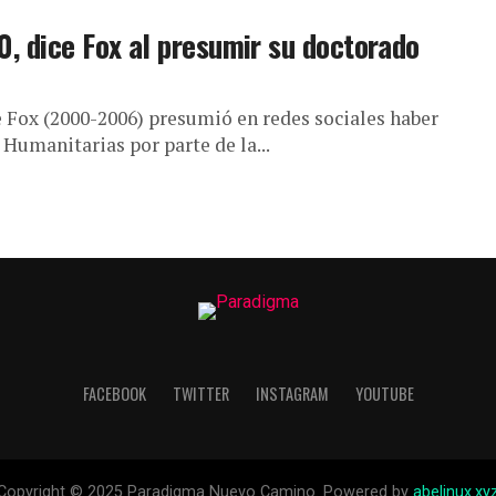
 0, dice Fox al presumir su doctorado
e Fox (2000-2006) presumió en redes sociales haber
 Humanitarias por parte de la...
FACEBOOK
TWITTER
INSTAGRAM
YOUTUBE
Copyright © 2025 Paradigma Nuevo Camino. Powered by
abelinux.xy