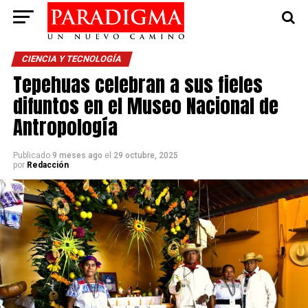
CIENCIA Y TECNOLOGÍA
Tepehuas celebran a sus fieles
difuntos en el Museo Nacional de
Antropología
Publicado
9 meses ago
el
29 octubre, 2025
por
Redacción