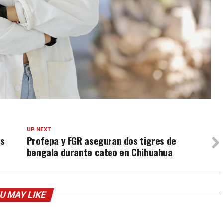
UP NEXT
as
Profepa y FGR aseguran dos tigres de
bengala durante cateo en Chihuahua
U MAY LIKE