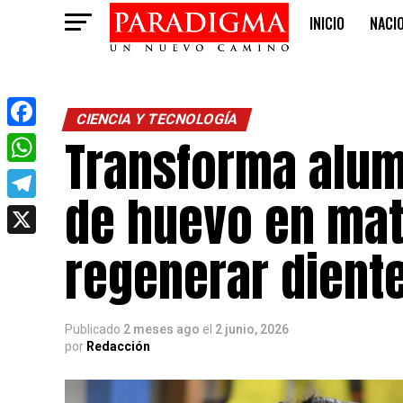
INICIO
NACI
OPINIÓN
CIENCIA Y TECNOLOGÍA
Transforma alum
Facebook
WhatsApp
de huevo en mat
Telegram
X
regenerar dient
Publicado
2 meses ago
el
2 junio, 2026
por
Redacción