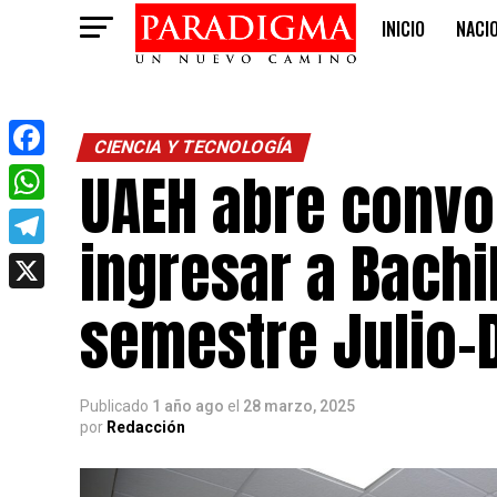
INICIO
NACI
OPINIÓN
CIENCIA Y TECNOLOGÍA
UAEH abre convo
Facebook
WhatsApp
ingresar a Bachi
Telegram
X
semestre Julio-
Publicado
1 año ago
el
28 marzo, 2025
por
Redacción