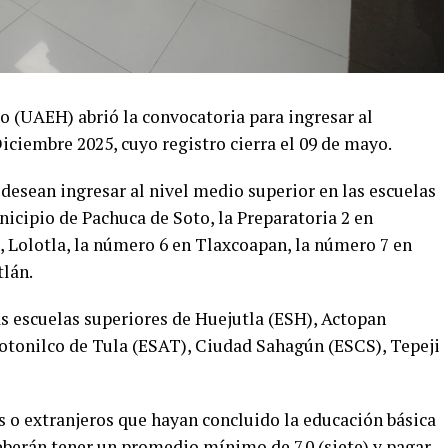
 (UAEH) abrió la convocatoria para ingresar al
Diciembre 2025, cuyo registro cierra el 09 de mayo.
 desean ingresar al nivel medio superior en las escuelas
nicipio de Pachuca de Soto, la Preparatoria 2 en
, Lolotla, la número 6 en Tlaxcoapan, la número 7 en
tlán.
s escuelas superiores de Huejutla (ESH), Actopan
totonilco de Tula (ESAT), Ciudad Sahagún (ESCS), Tepeji
es o extranjeros que hayan concluido la educación básica
eberán tener un promedio mínimo de 7.0 (siete) y pagar