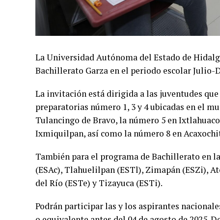
La Universidad Autónoma del Estado de Hidalgo
Bachillerato Garza en el periodo escolar Julio-
La invitación está dirigida a las juventudes que
preparatorias número 1, 3 y 4 ubicadas en el mu
Tulancingo de Bravo, la número 5 en Ixtlahuaco
Ixmiquilpan, así como la número 8 en Acaxochi
También para el programa de Bachillerato en la
(ESAc), Tlahuelilpan (ESTl), Zimapán (ESZi), A
del Río (ESTe) y Tizayuca (ESTi).
Podrán participar las y los aspirantes nacional
o equivalente antes del 04 de agosto de 2025. D