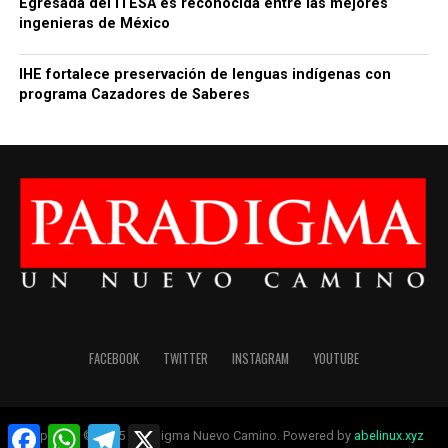
Egresada del ITESA es reconocida entre las mejores
ingenieras de México
IHE fortalece preservación de lenguas indígenas con
programa Cazadores de Saberes
FACEBOOK
TWITTER
INSTAGRAM
YOUTUBE
Facebook
WhatsApp
Telegram
X
Copyright © 2025 Paradigma Nuevo Camino. Powered by
abelinux.xyz