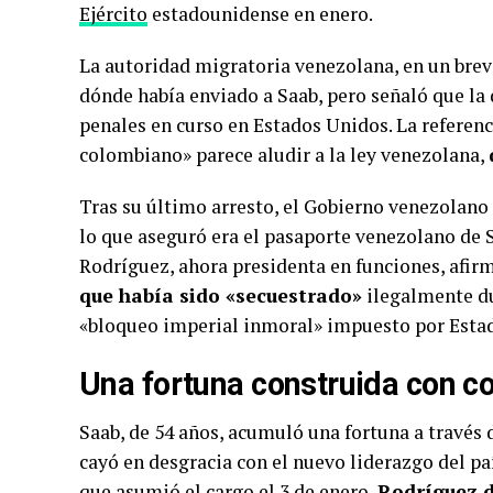
Ejército
estadounidense en enero.
La autoridad migratoria venezolana, en un brev
dónde había enviado a Saab, pero señaló que la 
penales en curso en Estados Unidos. La refere
colombiano» parece aludir a la ley venezolana,
Tras su último arresto, el Gobierno venezolano
lo que aseguró era el pasaporte venezolano de 
Rodríguez, ahora presidenta en funciones, afir
que había sido «secuestrado»
ilegalmente du
«bloqueo imperial inmoral» impuesto por Esta
Una fortuna construida con co
Saab, de 54 años, acumuló una fortuna a través
cayó en desgracia con el nuevo liderazgo del pa
que asumió el cargo el 3 de enero,
Rodríguez d