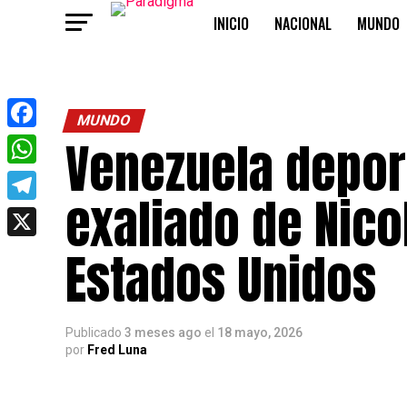
INICIO
NACIONAL
MUNDO
OPINIÓN
MUNDO
Venezuela deport
Facebook
WhatsApp
exaliado de Nico
Telegram
X
Estados Unidos
Publicado
3 meses ago
el
18 mayo, 2026
por
Fred Luna