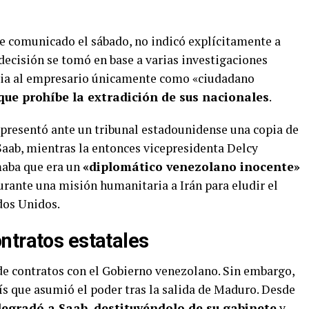
e comunicado el sábado, no indicó explícitamente a
decisión se tomó en base a varias investigaciones
ncia al empresario únicamente como «ciudadano
que prohíbe la extradición de sus nacionales
.
 presentó ante un tribunal estadounidense una copia de
Saab, mientras la entonces vicepresidenta Delcy
maba que era un
«diplomático venezolano inocente»
rante una misión humanitaria a Irán para eludir el
dos Unidos.
ntratos estatales
 de contratos con el Gobierno venezolano. Sin embargo,
ís que asumió el poder tras la salida de Maduro. Desde
egradó a Saab, destituyéndolo de su gabinete
y