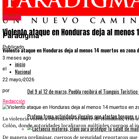
Mundo
Violento ataque en Honduras deja al menos 
Paradigma
Publicado
Violento ataque en Honduras deja al menos 14 muertos en zona d
3 meses ago
inicio
el
Nacional
22 mayo, 2026
por
Del 9 al 12 de marzo, Puebla recibirá el Tianguis Turístic
Redacción
Profepa frena actividades ilegales que afectan bosques y 
La violencia volvió a estremecer el norte de Honduras, tras 
Colón, donde autoridades localizaron múltiples cuerpos al int
De manera preliminar, cuerpos de seguridad reportaron que a