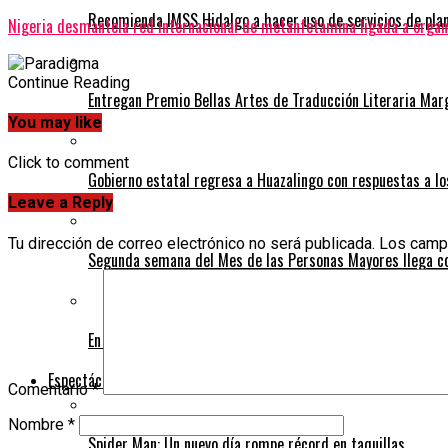
Recomienda IMSS Hidalgo a hacer uso de servicios de plani
Nigeria desmantela red internacional de metanfetamina ligada a organ
Continue Reading
Entregan Premio Bellas Artes de Traducción Literaria Ma
You may like
Click to comment
Gobierno estatal regresa a Huazalingo con respuestas a l
Leave a Reply
Tu dirección de correo electrónico no será publicada.
Los camp
Segunda semana del Mes de las Personas Mayores llega c
En Pachuca reconocen legado de Emiliano Zapata
Espectáculos
Comentario
*
Nombre
*
Spider Man: Un nuevo día rompe récord en taquillas