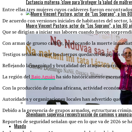
Lactancia materna, clave para proteger la salud de madres
Entre ellas tres mujeres cuyos cadáveres fueron encontrados 
De acuerdo con versiones iniciales de habitantes del sector, l
Muere Vincent Pastore, actor de “Los Soprano”, a los 80 a
Que se dirigían a iniciar sus labores cuando fueron sorpren
Con armas de grueso calibre, provocando la muerte inmediata
Testigos señalaron que los cuerpos quedaron dispersos en dis
Reflejando la magnitud y brutalidad del ataque ocurrido en
La región del
Bajo Aguán
ha sido históricamente escenario de 
Con la producción de palma africana, actividad económica q
Autoridades y organizaciones locales han advertido que esta 
Debido a la presencia de grupos armados, estructuras crimina
Sheinbaum supervisa reconstrucción de caminos y anuncia
Reportes de seguridad señalan que en lo que va de 2026 se ha
Mundo