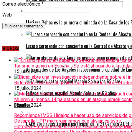
Correo electrónico
*
Web
Mariana Ochoa es la primera eliminada de La Casa de los
Lucero sorprende con concierto en la Central de Abasto y 
VIDEOS
Turismo masivo en España: ¿Se está ahogando a las isla
Autoridades de Los Ángeles inspeccionan propiedad de Lind
15 julio, 2024
Biden abre una investigación independiente sobre el inte
15 julio, 2024
Fallece el actor español Manolo Solo a los 62 años
Mueren al menos 14 palestinos en un ataque israelí con
Deportes
15 julio, 2024
Recomienda IMSS Hidalgo a hacer uso de servicios de pla
Desarrolla UPP microrganismos que alivian cultivos
UAEH abre registro para participar en la 21 Carrera Atlét
Entregan Premio Bellas Artes de Traducción Literaria Ma