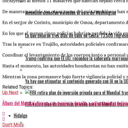
Incluyendo al menos 11 masacres que habrían dejado cerca de
De manera paralela, en otras zonas del país también se han 
Incendios devastan viviendas al este de Washington
En el sector de Corinto, municipio de Omoa, departamento d
En los que al menos cinco policías habrían perdido la vida e
Lo que dejaron tres días de caos en Ceuta: 73.500 regres
Tras la masacre en Trujillo, autoridades policiales confirmar
Coordinar el levantamiento de los cuerpos junto a personal d
Trump reafirma que EE.UU. reconoce la soberanía marroquí
Hasta el momento, las autoridades hondureñas no han emitido 
Mientras la zona permanece bajo fuerte vigilancia policial y 
Ya hay que etiquetar el contenido generado con IA en la UE
Related Topics:
Up Next
Álbum del Mundial dispara sus precios y desafía a coleccionistas lati
FIFA retira plan de inversión privada para el Mundial tras 
Hidalgo
Don't Miss