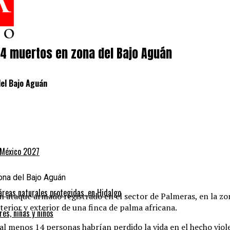
14 muertos en zona del Bajo Aguán
el Bajo Aguán
o México 2027
áreas naturales protegidas, en Hidalgo
un ataque armado registrado en el sector de Palmeras, en la z
erior y exterior de una finca de palma africana.
l menos 14 personas habrían perdido la vida en el hecho viol