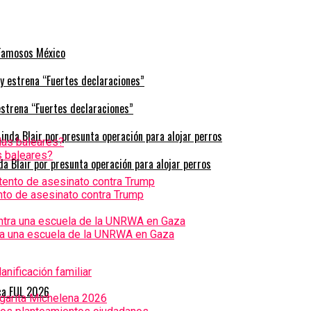
 Famosos México
estrena “Fuertes declaraciones”
s baleares?
a Blair por presunta operación para alojar perros
nto de asesinato contra Trump
tra una escuela de la UNRWA en Gaza
nificación familiar
ica FUL 2026
rgarita Michelena 2026