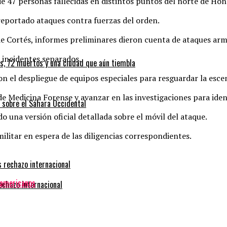
 47 personas fallecidas en distintos puntos del norte de Hon
reportado ataques contra fuerzas del orden.
e Cortés, informes preliminares dieron cuenta de ataques ar
n incidentes separados.
os, 72 muertos y una ciudad que aún tiembla
on el despliegue de equipos especiales para resguardar la esce
e Medicina Forense y avanzar en las investigaciones para identi
 sobre el Sáhara Occidental
una versión oficial detallada sobre el móvil del ataque.
militar en espera de las diligencias correspondientes.
noamericanos
rechazo internacional