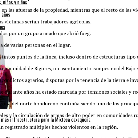
, niñas y niños
en las afueras de la propiedad, mientras que el resto de las 
as víctimas serían trabajadores agrícolas.
ños
didos por un grupo armado que abrió fueg.
 de varias personas en el lugar.
tintos puntos de la finca, incluso dentro de estructuras tipo 
 la comunidad de Rigores, un asentamiento campesino del Bajo
conflictos agrarios, disputas por la tenencia de la tierra e inv
ue durante años ha estado marcada por tensiones sociales y r
zona del norte hondureño continúa siendo uno de los principal
les y la circulación de armas de alto poder en comunidades ru
 más infraestructura para la Mixteca oaxaqueña
n registrado múltiples hechos violentos en la región.