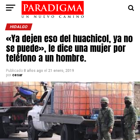
HIDALGO
«Ya dejen eso del huachicol, ya no
se puede», le dice una mujer por
teléfono a un hombre.
Publicado
8 años ago
el
21 enero, 2019
por
cesar