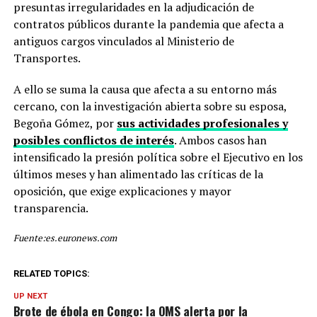
Gobierno tiene que dar
presuntas irregularidades en la adjudicación de
contratos públicos durante la pandemia que afecta a
explicaciones ya.
antiguos cargos vinculados al Ministerio de
Transportes.
El tinglado se desmorona
A ello se suma la causa que afecta a su entorno más
y los capos de la trama
cercano, con la investigación abierta sobre su esposa,
empiezan…— Miguel
Begoña Gómez, por
sus actividades profesionales y
posibles conflictos de interés
. Ambos casos han
Tellado (@Mtelladof)
May
intensificado la presión política sobre el Ejecutivo en los
19, 2026
últimos meses y han alimentado las críticas de la
oposición, que exige explicaciones y mayor
transparencia.
Fuente:es.euronews.com
RELATED TOPICS:
UP NEXT
Brote de ébola en Congo: la OMS alerta por la