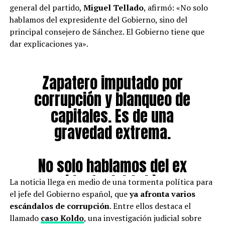
general del partido,
Miguel Tellado
, afirmó: «No solo
hablamos del expresidente del Gobierno, sino del
principal consejero de Sánchez. El Gobierno tiene que
dar explicaciones ya».
Zapatero imputado por
corrupción y blanqueo de
capitales. Es de una
gravedad extrema.
No solo hablamos del ex
presidente del Gobierno,
La noticia llega en medio de una tormenta política para
sino del principal
el jefe del Gobierno español, que
ya afronta varios
escándalos de corrupción
. Entre ellos destaca el
consejero de Sánchez. El
llamado
caso Koldo
, una investigación judicial sobre