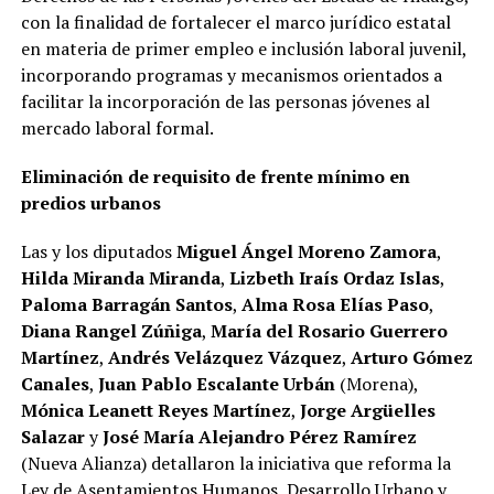
con la finalidad de fortalecer el marco jurídico estatal
en materia de primer empleo e inclusión laboral juvenil,
incorporando programas y mecanismos orientados a
facilitar la incorporación de las personas jóvenes al
mercado laboral formal.
Eliminación de requisito de frente mínimo en
predios urbanos
Las y los diputados
Miguel Ángel Moreno Zamora
,
Hilda Miranda Miranda
,
Lizbeth Iraís Ordaz Islas
,
Paloma Barragán Santos
,
Alma Rosa Elías Paso
,
Diana Rangel Zúñiga
,
María del Rosario Guerrero
Martínez
,
Andrés Velázquez Vázquez
,
Arturo Gómez
Canales
,
Juan Pablo Escalante Urbán
(Morena),
Mónica Leanett Reyes Martínez
,
Jorge Argüelles
Salazar
y
José María Alejandro Pérez Ramírez
(Nueva Alianza) detallaron la iniciativa que reforma la
Ley de Asentamientos Humanos, Desarrollo Urbano y