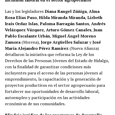
Las y los legisladores
Diana Rangel Zúñiga
,
Alma
Rosa Elías Paso
,
Hilda Miranda Miranda
,
Lizbeth
Iraís Ordaz Islas
,
Paloma Barragán Santos
,
Andrés
Velázquez Vázquez
,
Arturo Gómez Canales
,
Juan
Pablo Escalante Urbán
,
Miguel Ángel Moreno
Zamora
(Morena),
Jorge Argüelles Salazar
y
José
María Alejandro Pérez Ramírez
(Nueva Alianza)
detallaron la iniciativa que reforma la Ley de los
Derechos de las Personas Jóvenes del Estado de Hidalgo,
con la finalidad de garantizar condiciones más
incluyentes para el acceso de las personas jóvenes al
emprendimiento, la capacitación y la generación de
proyectos productivos en el sector agropecuario para
fortalecer sus oportunidades de desarrollo laboral,
autoempleo y participación en las actividades
económicas de sus comunidades.
Blindaje jurídico de los programas de desarrollo