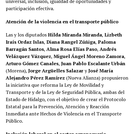
universal, inclusión, igualdad de oportunidades y
participación efectiva.
Atención de la violencia en el transporte público
Las y los diputados
Hilda Miranda Miranda
,
Lizbeth
Iraís Ordaz Islas
,
Diana Rangel Zúñiga
,
Paloma
Barragán Santos
,
Alma Rosa Elías Paso
,
Andrés
Velázquez Vázquez
,
Miguel Ángel Moreno Zamora
,
Arturo Gómez Canales
,
Juan Pablo Escalante Urbán
(Morena),
Jorge Argüelles Salazar
y
José María
Alejandro Pérez Ramírez
(Nueva Alianza) propusieron
la iniciativa que reforma la Ley de Movilidad y
Transporte y de la Ley de Seguridad Pública, ambas del
Estado de Hidalgo, con el objetivo de crear el Protocolo
Estatal para la Prevención, Atención y Reacción
Inmediata ante Hechos de Violencia en el Transporte
Público.
Inclusión laboral en el sector agropecuario