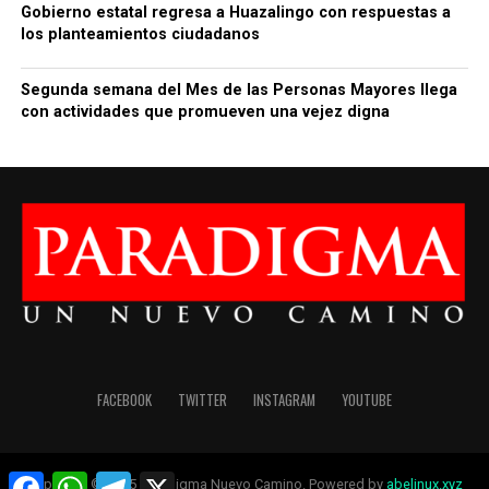
Gobierno estatal regresa a Huazalingo con respuestas a
los planteamientos ciudadanos
Segunda semana del Mes de las Personas Mayores llega
con actividades que promueven una vejez digna
FACEBOOK
TWITTER
INSTAGRAM
YOUTUBE
Facebook
WhatsApp
Telegram
X
Copyright © 2025 Paradigma Nuevo Camino. Powered by
abelinux.xyz