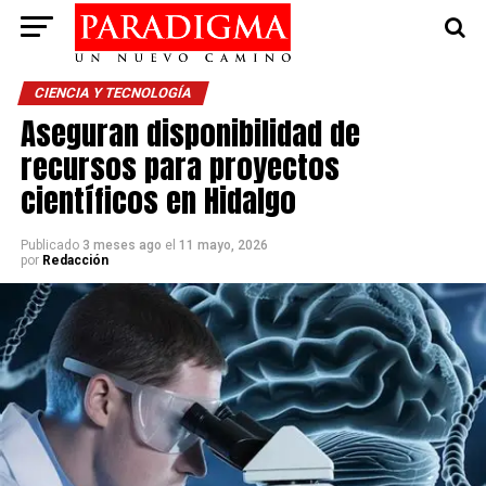
CIENCIA Y TECNOLOGÍA
Aseguran disponibilidad de
recursos para proyectos
científicos en Hidalgo
Publicado
3 meses ago
el
11 mayo, 2026
por
Redacción