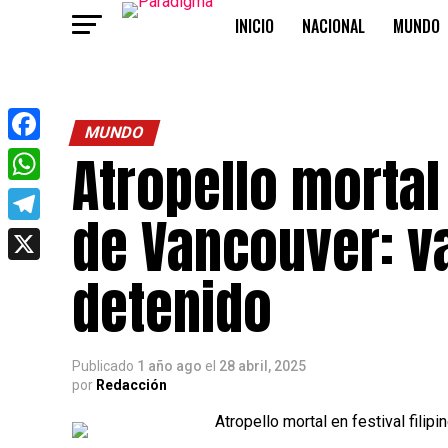
INICIO
NACIONAL
MUNDO
OPINIÓN
MUNDO
Atropello mortal 
Facebook
WhatsApp
de Vancouver: va
Telegram
X
detenido
Publicado
1 año ago
el
28 abril, 2025
por
Redacción