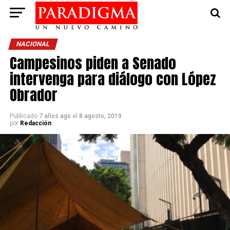
NACIONAL
Campesinos piden a Senado
intervenga para diálogo con López
Obrador
Publicado
7 años ago
el
8 agosto, 2019
por
Redacción