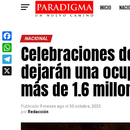
INICIO
NACI
OPINIÓN
NACIONAL
Celebraciones d
Facebook
WhatsApp
dejarán una ocu
Telegram
X
más de 1.6 millo
Publicado
9 meses ago
el
30 octubre, 2025
por
Redacción