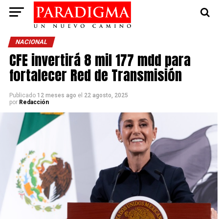
NACIONAL
CFE invertirá 8 mil 177 mdd para
fortalecer Red de Transmisión
Publicado
12 meses ago
el
22 agosto, 2025
por
Redacción