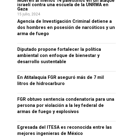
Mueren al menos 14 palestinos en un ataque
israelí contra una escuela de la UNRWA en
Gaza
15 julio, 2024
Agencia de Investigación Criminal detiene a
dos hombres en posesión de narcóticos y un
arma de fuego
Diputado propone fortalecer la política
ambiental con enfoque de bienestar y
desarrollo sustentable
En Atitalaquia FGR aseguró más de 7 mil
litros de hidrocarburo
FGR obtuvo sentencia condenatoria para una
persona por violación a la ley federal de
armas de fuego y explosivos
Egresada del ITESA es reconocida entre las
mejores ingenieras de México