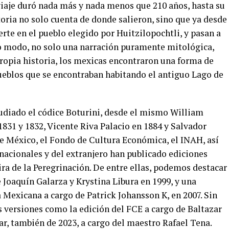
 viaje duró nada más y nada menos que 210 años, hasta su
storia no solo cuenta de donde salieron, sino que ya desde
erte en el pueblo elegido por Huitzilopochtli, y pasan a
to modo, no solo una narración puramente mitológica,
 propia historia, los mexicas encontraron una forma de
pueblos que se encontraban habitando el antiguo Lago de
udiado el códice Boturini, desde el mismo William
831 y 1832, Vicente Riva Palacio en 1884 y Salvador
e México, el Fondo de Cultura Económica, el INAH, así
acionales y del extranjero han publicado ediciones
ira de la Peregrinación. De entre ellas, podemos destacar
 Joaquín Galarza y Krystina Libura en 1999, y una
 Mexicana a cargo de Patrick Johansson K, en 2007. Sin
 versiones como la edición del FCE a cargo de Baltazar
ar, también de 2023, a cargo del maestro Rafael Tena.