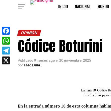
INICIO
NACIONAL
MUNDO
OPINIÓN
OPINIÓN
Códice Boturini
Facebook
WhatsApp
Telegram
Publicado
9 meses ago
el
20 noviembre, 2025
por
Fred Luna
X
Lámina 18. Códice Bot
Los mexicas pasand
En la entrada número 18 de esta columna habla