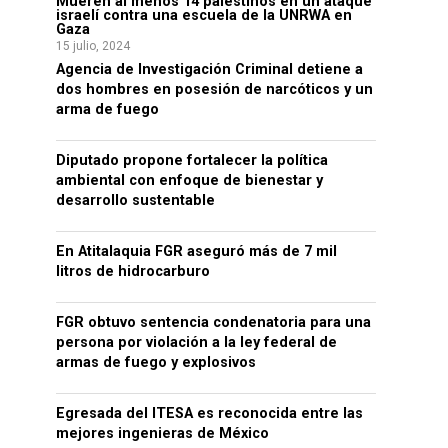
Mueren al menos 14 palestinos en un ataque
israelí contra una escuela de la UNRWA en
Gaza
15 julio, 2024
Agencia de Investigación Criminal detiene a
dos hombres en posesión de narcóticos y un
arma de fuego
Diputado propone fortalecer la política
ambiental con enfoque de bienestar y
desarrollo sustentable
En Atitalaquia FGR aseguró más de 7 mil
litros de hidrocarburo
FGR obtuvo sentencia condenatoria para una
persona por violación a la ley federal de
armas de fuego y explosivos
Egresada del ITESA es reconocida entre las
mejores ingenieras de México