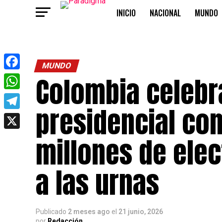
INICIO
NACIONAL
MUNDO
OPINIÓN
MUNDO
Colombia celebr
Facebook
WhatsApp
presidencial co
Telegram
X
millones de ele
a las urnas
Publicado
2 meses ago
el
21 junio, 2026
por
Redacción