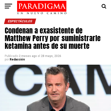
ESPECTÁCULOS
Condenan a exasistente de
Matthew Perry por suministrarle
ketamina antes de su muerte
Publicado
2 meses ago
el
28 mayo, 2026
por
Redacción