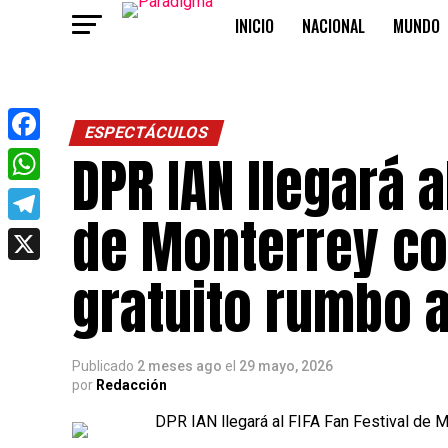
INICIO
NACIONAL
MUNDO
OPINIÓN
ESPECTÁCULOS
DPR IAN llegará a
Facebook
WhatsApp
de Monterrey co
Telegram
X
gratuito rumbo 
Publicado
2 meses ago
el
29 mayo, 2026
por
Redacción