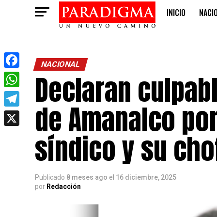
INICIO
NACI
OPINIÓN
NACIONAL
Declaran culpab
Facebook
WhatsApp
de Amanalco por
Telegram
X
síndico y su cho
Publicado
8 meses ago
el
16 diciembre, 2025
por
Redacción