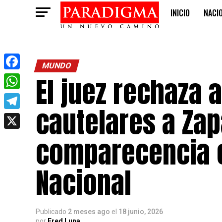
INICIO
NACI
OPINIÓN
MUNDO
El juez rechaza 
Facebook
WhatsApp
cautelares a Zap
Telegram
X
comparecencia e
Nacional
Publicado
2 meses ago
el
18 junio, 2026
por
Fred Luna