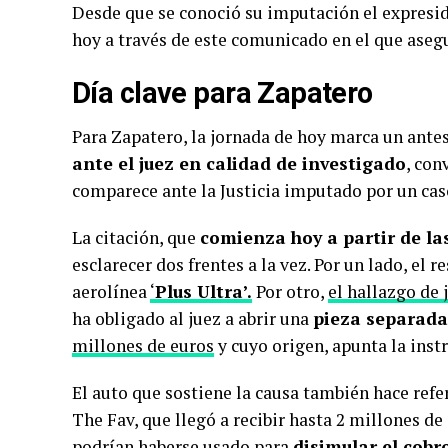
Desde que se conoció su imputación el expreside
hoy a través de este comunicado en el que aseg
Día clave para Zapatero
Para Zapatero, la jornada de hoy marca un ante
ante el juez en calidad de investigado
, con
comparece ante la Justicia imputado por un cas
La citación, que
comienza hoy a partir de la
esclarecer dos frentes a la vez. Por un lado, el 
aerolínea
‘
Plus Ultra’.
Por otro,
el hallazgo de 
ha obligado al juez a abrir una
pieza separada
millones de euros
y cuyo origen, apunta la instr
El auto que sostiene la causa también hace refe
The Fav, que llegó a recibir hasta 2 millones d
podrían haberse usado para
disimular el cobr