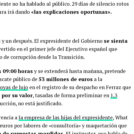
nte no ha hablado al público. 29 días de silencio rotos
ura irá dando
«las explicaciones oportunas».
s y un después. El expresidente del Gobierno
se sienta
vertido en el primer jefe del Ejecutivo español que
o de corrupción desde la Transición.
s 09:00 horas
y se extenderá hasta mañana, pretende
rescate público de
53 millones de euros
a la
joyas de lujo
en el registro de su despacho en Ferraz que
 por su valor
, tasadas de forma preliminar en
1,3
ucción, no está justificado.
rencia a
la empresa de las hijas del expresidente
, What
e euros por labores de «consultoría» y maquetación que
o de supuestas mordidas.
El instructor, que habla de