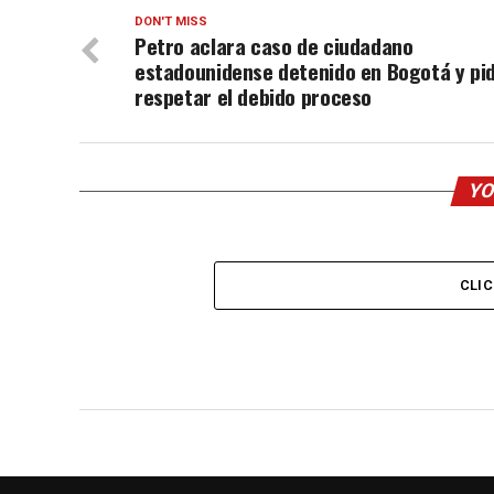
DON'T MISS
Petro aclara caso de ciudadano
estadounidense detenido en Bogotá y pi
respetar el debido proceso
YO
CLI