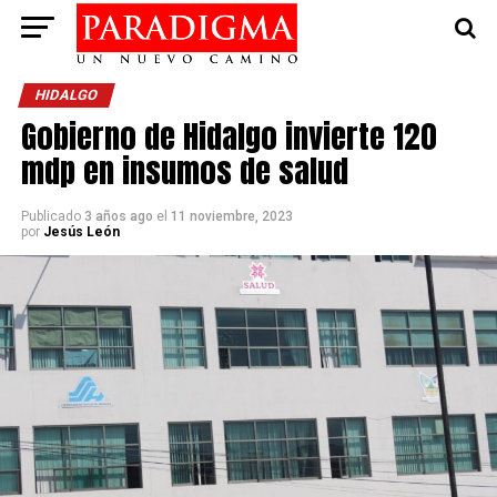
HIDALGO
Gobierno de Hidalgo invierte 120
mdp en insumos de salud
Publicado
3 años ago
el
11 noviembre, 2023
por
Jesús León