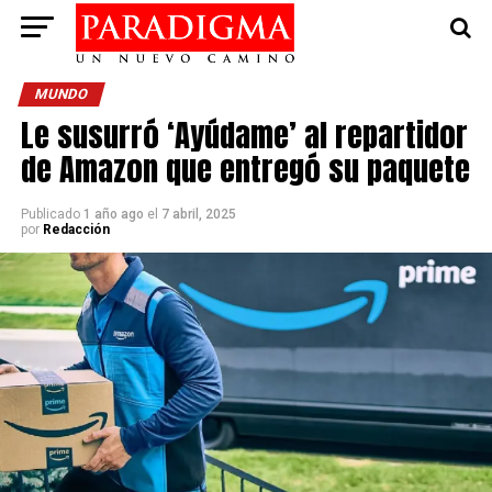
MUNDO
Le susurró ‘Ayúdame’ al repartidor
de Amazon que entregó su paquete
Publicado
1 año ago
el
7 abril, 2025
por
Redacción