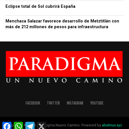
Eclipse total de Sol cubrirá España
Menchaca Salazar favorece desarrollo de Metztitlán con
más de 212 millones de pesos para infraestructura
FACEBOOK
TWITTER
INSTAGRAM
YOUTUBE
Facebook
WhatsApp
Telegram
X
Copyright © 2025 Paradigma Nuevo Camino. Powered by
abelinux.xyz